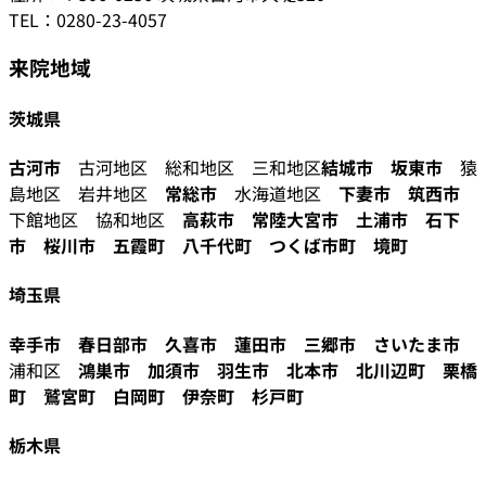
TEL：0280-23-4057
来院地域
茨城県
古河市
古河地区 総和地区 三和地区
結城市
坂東市
猿
島地区 岩井地区
常総市
水海道地区
下妻市
筑西市
下館地区 協和地区
高萩市
常陸大宮市
土浦市
石下
市
桜川市
五霞町
八千代町
つくば市町
境町
埼玉県
幸手市
春日部市
久喜市
蓮田市
三郷市
さいたま市
浦和区
鴻巣市
加須市
羽生市
北本市
北川辺町
栗橋
町
鷲宮町
白岡町
伊奈町
杉戸町
栃木県