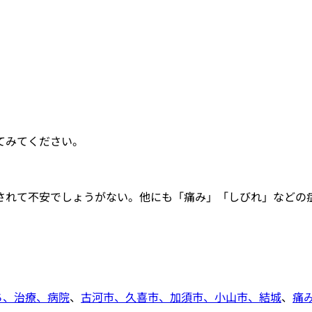
てみてください。
されて不安でしょうがない。他にも「痛み」「しびれ」などの
ち、治療、病院
、
古河市、久喜市、加須市、小山市、結城
、
痛