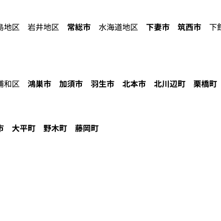
地区 岩井地区
常総市
水海道地区
下妻市
筑西市
下館
浦和区
鴻巣市
加須市
羽生市
北本市
北川辺町
栗橋町
市
大平町
野木町
藤岡町