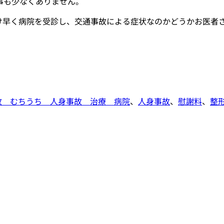
事も少なくありません。
け早く病院を受診し、交通事故による症状なのかどうかお医者
故 むちうち 人身事故 治療 病院
、
人身事故
、
慰謝料
、
整