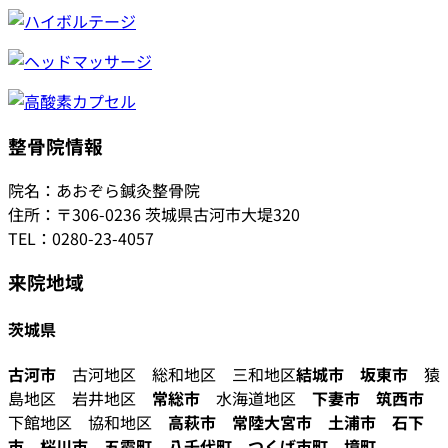
整骨院情報
院名：あおぞら鍼灸整骨院
住所：〒306-0236 茨城県古河市大堤320
TEL：0280-23-4057
来院地域
茨城県
古河市
古河地区 総和地区 三和地区
結城市
坂東市
猿
島地区 岩井地区
常総市
水海道地区
下妻市
筑西市
下館地区 協和地区
高萩市
常陸大宮市
土浦市
石下
市
桜川市
五霞町
八千代町
つくば市町
境町