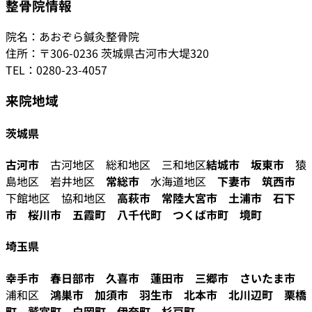
整骨院情報
院名：あおぞら鍼灸整骨院
住所：〒306-0236 茨城県古河市大堤320
TEL：0280-23-4057
来院地域
茨城県
古河市
古河地区 総和地区 三和地区
結城市
坂東市
猿
島地区 岩井地区
常総市
水海道地区
下妻市
筑西市
下館地区 協和地区
高萩市
常陸大宮市
土浦市
石下
市
桜川市
五霞町
八千代町
つくば市町
境町
埼玉県
幸手市
春日部市
久喜市
蓮田市
三郷市
さいたま市
浦和区
鴻巣市
加須市
羽生市
北本市
北川辺町
栗橋
町
鷲宮町
白岡町
伊奈町
杉戸町