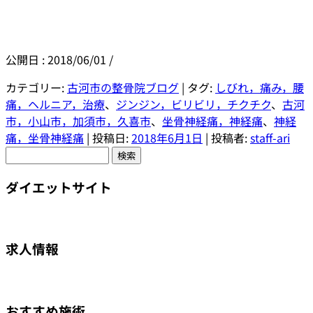
公開日 :
2018/06/01
/
カテゴリー:
古河市の整骨院ブログ
| タグ:
しびれ，痛み，腰
痛，ヘルニア，治療
、
ジンジン，ビリビリ，チクチク
、
古河
市，小山市，加須市，久喜市
、
坐骨神経痛，神経痛
、
神経
痛，坐骨神経痛
| 投稿日:
2018年6月1日
|
投稿者:
staff-ari
検
索:
ダイエットサイト
求人情報
おすすめ施術