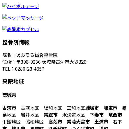
整骨院情報
院名：あおぞら鍼灸整骨院
住所：〒306-0236 茨城県古河市大堤320
TEL：0280-23-4057
来院地域
茨城県
古河市
古河地区 総和地区 三和地区
結城市
坂東市
猿
島地区 岩井地区
常総市
水海道地区
下妻市
筑西市
下館地区 協和地区
高萩市
常陸大宮市
土浦市
石下
市
桜川市
五霞町
八千代町
つくば市町
境町