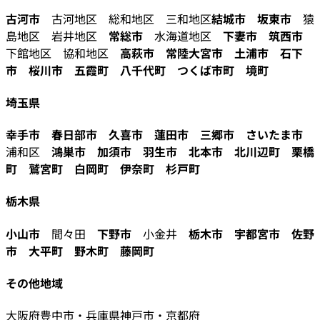
古河市
古河地区 総和地区 三和地区
結城市
坂東市
猿
島地区 岩井地区
常総市
水海道地区
下妻市
筑西市
下館地区 協和地区
高萩市
常陸大宮市
土浦市
石下
市
桜川市
五霞町
八千代町
つくば市町
境町
埼玉県
幸手市
春日部市
久喜市
蓮田市
三郷市
さいたま市
浦和区
鴻巣市
加須市
羽生市
北本市
北川辺町
栗橋
町
鷲宮町
白岡町
伊奈町
杉戸町
栃木県
小山市
間々田
下野市
小金井
栃木市
宇都宮市
佐野
市
大平町
野木町
藤岡町
その他地域
大阪府豊中市・兵庫県神戸市・京都府