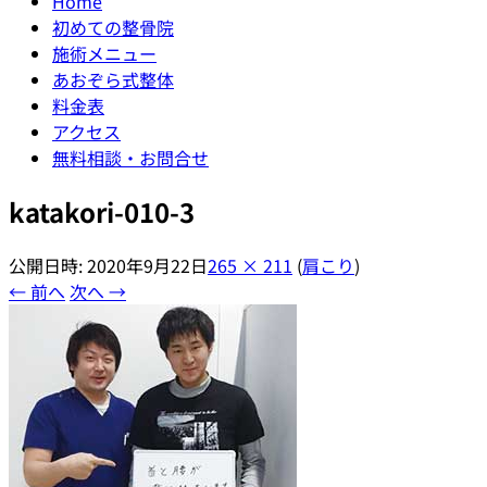
Home
初めての整骨院
施術メニュー
あおぞら式整体
料金表
アクセス
無料相談・お問合せ
katakori-010-3
公開日時:
2020年9月22日
265 × 211
(
肩こり
)
← 前へ
次へ →