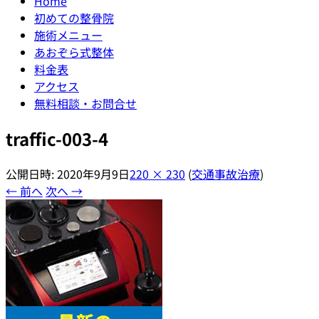
Home
初めての整骨院
施術メニュー
あおぞら式整体
料金表
アクセス
無料相談・お問合せ
traffic-003-4
公開日時:
2020年9月9日
220 × 230
(
交通事故治療
)
← 前へ
次へ →