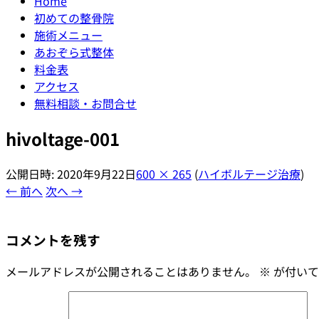
Home
初めての整骨院
施術メニュー
あおぞら式整体
料金表
アクセス
無料相談・お問合せ
hivoltage-001
公開日時:
2020年9月22日
600 × 265
(
ハイボルテージ治療
)
← 前へ
次へ →
コメントを残す
メールアドレスが公開されることはありません。
※
が付いて