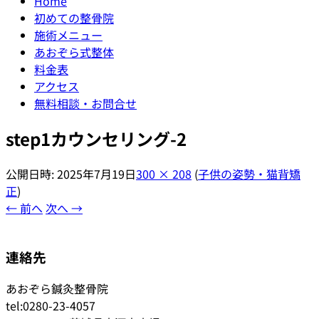
Home
初めての整骨院
施術メニュー
あおぞら式整体
料金表
アクセス
無料相談・お問合せ
step1カウンセリング-2
公開日時:
2025年7月19日
300 × 208
(
子供の姿勢・猫背矯
正
)
← 前へ
次へ →
連絡先
あおぞら鍼灸整骨院
tel:0280-23-4057