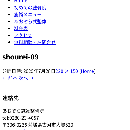
Home
初めての整骨院
施術メニュー
あおぞら式整体
料金表
アクセス
無料相談・お問合せ
shourei-09
公開日時:
2025年7月28日
220 × 150
(
Home
)
← 前へ
次へ →
連絡先
あおぞら鍼灸整骨院
tel:0280-23-4057
〒306-0236 茨城県古河市大堤320