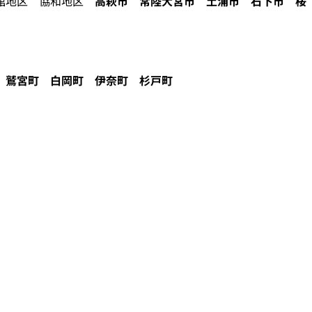
地区 協和地区
高萩市
常陸大宮市
土浦市
石下市
桜
鷲宮町
白岡町
伊奈町
杉戸町