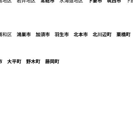
地区 岩井地区
常総市
水海道地区
下妻市
筑西市
下館
浦和区
鴻巣市
加須市
羽生市
北本市
北川辺町
栗橋町
市
大平町
野木町
藤岡町