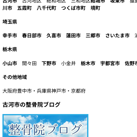
古河市
古河地区 総和地区 三和地区
結城市
坂東市
猿島
川市
五霞町
八千代町
つくば市町
境町
埼玉県
幸手市
春日部市
久喜市
蓮田市
三郷市
さいたま市
栃木県
小山市
間々田
下野市
小金井
栃木市
宇都宮市
佐野
その他地域
大阪府豊中市・兵庫県神戸市・京都府
古河市の整骨院ブログ